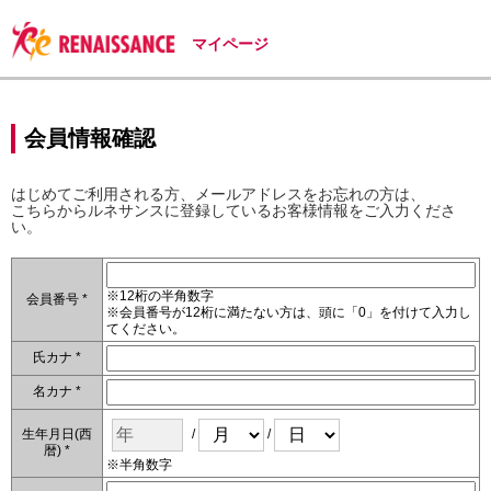
マイページ
会員情報確認
はじめてご利用される方、メールアドレスをお忘れの方は、
こちらからルネサンスに登録しているお客様情報をご入力くださ
い。
※12桁の半角数字
会員番号 *
※会員番号が12桁に満たない方は、頭に「0」を付けて入力し
てください。
氏カナ *
名カナ *
生年月日(西
/
/
暦) *
※半角数字