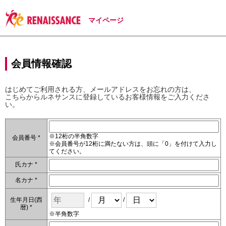
マイページ
会員情報確認
はじめてご利用される方、メールアドレスをお忘れの方は、
こちらからルネサンスに登録しているお客様情報をご入力くださ
い。
※12桁の半角数字
会員番号 *
※会員番号が12桁に満たない方は、頭に「0」を付けて入力し
てください。
氏カナ *
名カナ *
生年月日(西
/
/
暦) *
※半角数字